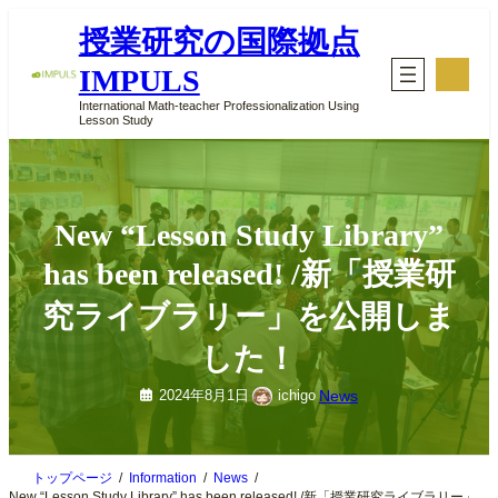
内
授業研究の国際拠点
容
を
ア
IMPULS
イ
ス
コ
キ
International Math-teacher Professionalization Using
ン
Lesson Study
ッ
リ
ン
プ
ク
New “Lesson Study Library”
has been released! /新「授業研
究ライブラリー」を公開しま
した！
News
2024年8月1日
ichigo
トップページ
Information
News
New “Lesson Study Library” has been released! /新「授業研究ライブラリー」