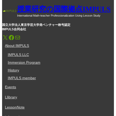
授業研究の国際拠点IMPULS
International Math-teacher Professionalization Using Lesson Study
国立大学法人東京学芸大学発ベンチャー称号認定
IMPULS合同会社
X
Facebook
メール
About IMPULS
IMPULS LLC
Immersion Program
History
IMPULS member
Events
Llibrary
LessonNote