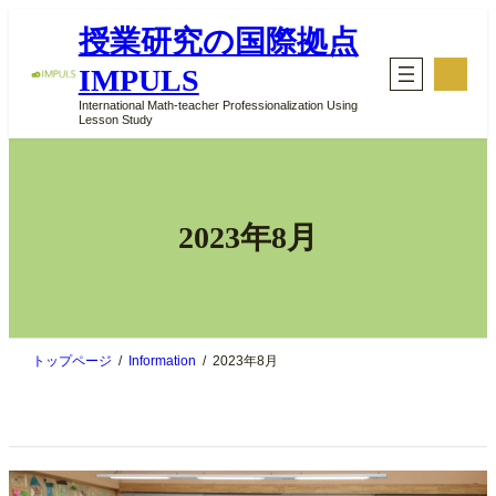
内
授業研究の国際拠点
容
を
ア
IMPULS
イ
ス
コ
キ
International Math-teacher Professionalization Using
ン
Lesson Study
ッ
リ
ン
プ
ク
2023年8月
トップページ
Information
2023年8月